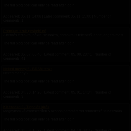
The full blog post can only be read after login.
Appeared:
05. 11. 14:08
| Latest comment:
05. 11. 15:06
| Number of
comments: 1
Prémium szub (switch) nő
A kérdés férfiakra, nőkre, szubokra, domokra is feltehető lenne, engem most...
The full blog post can only be read after login.
Appeared:
05. 07. 06:46
| Latest comment:
05. 08. 23:41
| Number of
comments: 41
Neked mennyi? - BDSM teszt
Neked mennyi?...
The full blog post can only be read after login.
Appeared:
04. 30. 14:26
| Latest comment:
05. 01. 14:34
| Number of
comments: 3
Kit érdekel? - Tippelős játék
Megnyitom véletlenszerűen 5 azonos paraméterrel rendelkező felhasználó...
The full blog post can only be read after login.
Appeared:
04. 08. 16:22
| Latest comment:
04. 10. 08:35
| Number of