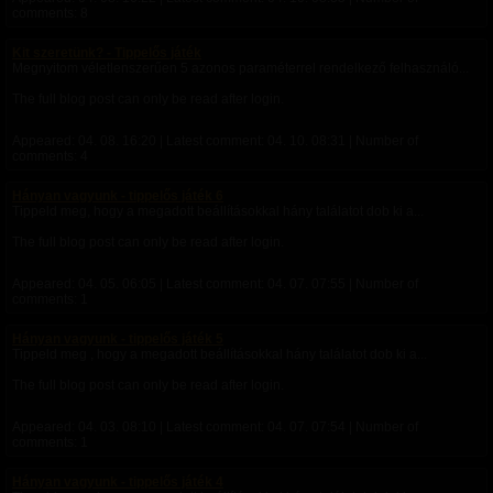
comments: 8
Kit szeretünk? - Tippelős játék
Megnyitom véletlenszerűen 5 azonos paraméterrel rendelkező felhasználó...
The full blog post can only be read after login.
Appeared:
04. 08. 16:20
| Latest comment:
04. 10. 08:31
| Number of
comments: 4
Hányan vagyunk - tippelős játék 6
Tippeld meg, hogy a megadott beállításokkal hány találatot dob ki a...
The full blog post can only be read after login.
Appeared:
04. 05. 06:05
| Latest comment:
04. 07. 07:55
| Number of
comments: 1
Hányan vagyunk - tippelős játék 5
Tippeld meg , hogy a megadott beállításokkal hány találatot dob ki a...
The full blog post can only be read after login.
Appeared:
04. 03. 08:10
| Latest comment:
04. 07. 07:54
| Number of
comments: 1
Hányan vagyunk - tippelős játék 4