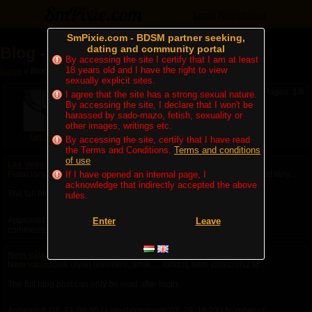
Login
Registration
SmPixie.com - BDSM partner seeking,
dating and community portal
Blog - Grezzo
By accessing the site I certify that I am at least
18 years old and I have the right to view
Blogs
» Blog - Grezzo
sexually explicit sites.
Pages: 1/8
I agree that the site has a strong sexual nature.
By accessing the site, I declare that I won't be
harassed by sado-mazo, fetish, sexuality or
other images, writings etc.
Grezzo
By accessing the site, certify that I have read
the Terms and Conditions.
Terms and conditions
of use
Las Vegasban marad
Fiatal lányok körében népszerű a girls weekend nevű parti-féle. Öt-hat lány...
If I have opened an internal page, I
acknowledge that indirectly accepted the above
The full blog post can only be read after login.
rules.
Appeared:
07. 29. 10:40
| Latest comment:
07. 29. 13:53
| Number of
Enter
Leave
comments: 5
Nem válaszolok olyan levelekre
Nem válaszolok olyan levelekre, amik..... lófaszt, nem válaszolsz te...
The full blog post can only be read after login.
Appeared:
07. 23. 06:35
| Latest comment:
07. 29. 16:23
| Number of