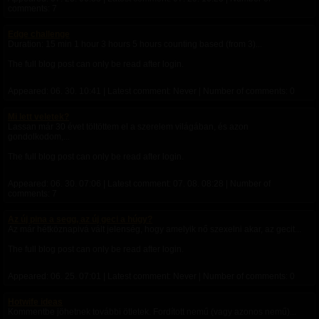
comments: 7
Edge challenge
Duration: 15 min 1 hour 3 hours 5 hours counting based (from 3)...
The full blog post can only be read after login.
Appeared:
06. 30. 10:41
| Latest comment: Never | Number of comments: 0
Mi lett veletek?
Lassan már 30 évet töltöttem el a szerelem világában, és azon
gondolkodom,...
The full blog post can only be read after login.
Appeared:
06. 30. 07:06
| Latest comment:
07. 08. 08:28
| Number of
comments: 7
Az új pina a segg, az új geci a húgy?
Az már hétköznapivá vált jelenség, hogy amelyik nő szexelni akar, az gecit...
The full blog post can only be read after login.
Appeared:
06. 25. 07:01
| Latest comment: Never | Number of comments: 0
Hotwife ideas
Kommentbe jöhetnek további ötletek. Fordított nemű (vagy azonos nemű)...