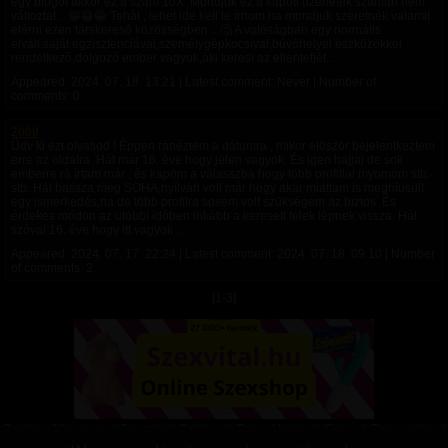
egy blogot akkor ez a szám 10X. Mondjuk ez a kapott üzenetek számán nem
változtat ...😁😁😁 Tehát , lehet ide kell le írnom ha mondjuk szeretnék valamit
elérni ezen társkereső közösségben ...🤔 A valóságban egy normális
elvált,saját egzisztenciával,személygépkocsival,búvóhelyel,eszközökkel
rendelkező,dolgozó ember vagyok,aki keresi az ellentetjét....
Appeared:
2024. 07. 18. 13:21
| Latest comment: Never | Number of
comments: 0
2009
Üdv ki ezt olvasod ! Éppen ránéztem a dátumra , mikor elöször bejelentkeztem
erre az oldalra. Hát már 16. éve hogy jelen vagyok. És igen hajjaj de sok
emberre rá írtam már , és kapom a válasszba hogy több profillal myomom stb.-
stb. Hát bassza meg SOHA,nyílván volt már hogy akár miattam is meghíusult
egy ismerkedés,na de több profilra sosem volt szükségem az biztos. És
érdekes módon az utóbbi időben inkább a keresett felek lépnek vissza. Hát
szóval 16. éve hogy itt vagyok ,...
Appeared:
2024. 07. 17. 22:24
| Latest comment:
2024. 07. 18. 09:10
| Number
of comments: 2
[1-3]
Dominas, Mistresses
|
Slavegirls
|
Switches
|
Doms, Masters
|
Slaves
|
Transvestites
|
Transsexuals
|
Fetishists
|
Masochists
|
Sadists
|
Asexuals
|
Uncertains
|
Vanillas
|