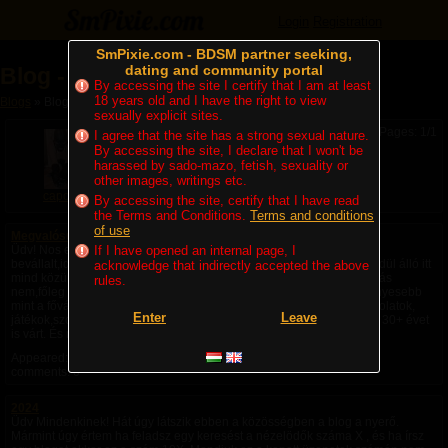
Login
Registration
SmPixie.com - BDSM partner seeking,
dating and community portal
Blog - capoor
By accessing the site I certify that I am at least
18 years old and I have the right to view
Blogs
» Blog - capoor
sexually explicit sites.
Pages: 1/1
I agree that the site has a strong sexual nature.
By accessing the site, I declare that I won't be
harassed by sado-mazo, fetish, sexuality or
other images, writings etc.
capoor
By accessing the site, certify that I have read
the Terms and Conditions.
Terms and conditions
of use
Megvalósult!
Üdv! Nos ez a blog most egy köszönet nyilvánítás,annak aki
If I have opened an internal page, I
bevállalt,időt,energiát fektetett belém. Hit nekem,bennem! Mert egyedül álló itt
acknowledge that indirectly accepted the above
mind közül! Ez vitathatatlan tőle,mert egyetlenként tette meg mit itt más
rules.
nem,főleg úgy hogy mi vidékiek vagyunk ami ugye valljuk be szegényesebb
mint a főváros.(Amúgy dehogy) De igen itt is vannak emberek,kapcsolatok,
Enter
Leave
játékok,szolgák,dominák. És néha összejön amire az ember fia akár 30+ évet
is várt. És nem baj hogy nem pont úgy,nem pont olyan...
Appeared:
2024. 08. 12. 10:29
| Latest comment: Never | Number of
comments: 0
2024
Üdv Mindenkinek! Hát úgy látszik ebben a közösségben a blog a nyerő.
Mármint úgy értem ha feladsz egy keresést a nézelödők száma X , és ha írsz