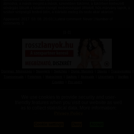
álmodva, a másik megint a másik, szemében tükörrel, a tükörben kiéhezett
sóvárgás látszik a falakon csorgó nedvességgel átitatott, hűs márvány lapok, a
szobor szépségű tested ölén, a kiáradó meleg és nedv akar akarom.
Appeared:
2017. 03. 06. 20:03
| Latest comment: Never | Number of
comments: 0
[1-2]
Dominas, Mistresses
|
Slavegirls
|
Switches
|
Doms, Masters
|
Slaves
|
Transvestites
|
Transsexuals
|
Fetishists
|
Masochists
|
Sadists
|
Asexuals
|
Uncertains
|
Vanillas
|
Couples
|
Pro users
Magazine
|
BDSM Knowledgebase
|
Blogs
|
Forum
|
Adverts
We use cookies to provide security and user-
FAQ
|
Terms and conditions of use
|
Privacy
|
Cookie settings
|
Moderation rules
|
friendly features when you visit our website as well
Contact
|
Impressum
|
Links
|
Banner Exchange
as to collect statistical data. More information:
Privacy Policy
2007-2026 © Smpixie.com - BDSM partner seeking, dating and community portal
Cookie settings
Deny
Accept