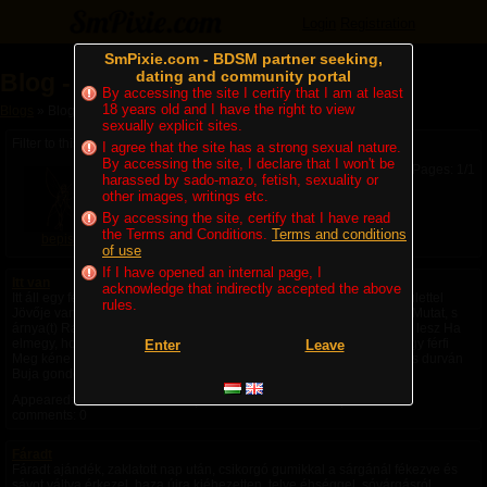
Login
Registration
SmPixie.com - BDSM partner seeking,
dating and community portal
Blog - bepisilsz
By accessing the site I certify that I am at least
18 years old and I have the right to view
Blogs
» Blog - bepisilsz
sexually explicit sites.
Filter to this month: 2017. 03.
I agree that the site has a strong sexual nature.
By accessing the site, I declare that I won't be
Pages: 1/1
harassed by sado-mazo, fetish, sexuality or
other images, writings etc.
By accessing the site, certify that I have read
the Terms and Conditions.
Terms and conditions
bepisilsz
of use
If I have opened an internal page, I
Itt van
acknowledge that indirectly accepted the above
Itt áll egy férfi Tessék megnézni Merev testtel Már múltja van Új feszülettel
rules.
Jövője van Itt áll egy férfi Testén megérzik Jelen vágya Előre, felfelé Mutat, s
árnya(t) Rajzol lent elé Itt van egy férfi Senki se kérdi Honnan jött, mi lesz Ha
elmegy, hol marad? Ide tartozik, kinek Így, kinek úgy. Halad. Itt van egy férfi
Enter
Leave
Meg kéne mérni Benne a múlt búján Örömre fakadt vágy mennyi új, s durván
Buja gondolat aláz.
Appeared:
2017. 03. 20. 10:58
| Latest comment: Never | Number of
comments: 0
Fáradt
Fáradt ajándék, zaklatott nap után, csikorgó gumikkal a sárgánál fékezve és
sávot váltva érkezel, haza újra kiéhezetten, telve éhséggel, sóvárgásról