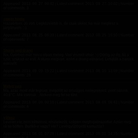
Appeared:
2013. 09. 27. 09:42
| Latest comment:
2013. 09. 27. 10:02
| Number
of comments: 3
sweet home
Hazaértem. Jó volt. Legközelebb is, de csak akkor, ha már meglesz a
járgányom. :-)
Appeared:
2013. 08. 25. 06:39
| Latest comment:
2013. 08. 25. 16:50
| Number
of comments: 7
Sturm und drang
Na, Győrben már nincs olyan meleg. Van viszont vihar. :-) Dörög az ég, fúj a
szél, szakad az eső. A sturm megvan, ezért a drang elmarad. Lefújták a barokk
esküvőt.
Appeared:
2013. 08. 09. 19:22
| Latest comment:
2013. 08. 10. 13:09
| Number
of comments: 28
Meleg van
Ma, azaz most már tegnap, megdőlt az országos melegrekord, pont nálunk.
40,6°C. Mik vannak... Nekem meg fel se tűnt.
Appeared:
2013. 08. 09. 00:16
| Latest comment:
2013. 08. 09. 08:41
| Number
of comments: 4
válasz
Levelet vár, nem kétsorost, részletezőt, szépen megfogalmazottat. Aztán meg
rá se böffen. Bunkó-e vagy? He? Levélgyűjtögető kamuzós?
Appeared:
2013. 08. 01. 07:28
| Latest comment:
2013. 08. 01. 14:35
| Number