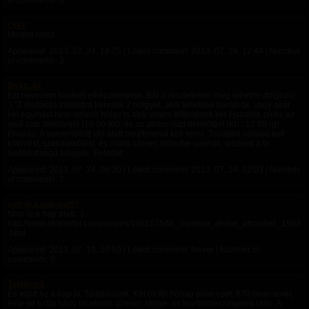
of comments: 6
cset
Megint rossz.
Appeared:
2013. 07. 24. 14:25
| Latest comment:
2013. 07. 24. 17:44
| Number
of comments: 3
Besz..ás
Ezt nevezem konkrét elképzelésnek. Bár a részleteken még lehetne dolgozni.
:) "2 éjszakás kalandra keresek 2 hölgyet, akik lehetnek barátnők, vagy akár
két egymást nem ismerő hölgy is akik velem töltenének két éjszakát, plusz az
első nap délutánját (16:00-tól), és az utolsó nap délelőttjét (Kb.: 12:00-ig).
Elvárás: A velem töltött idő alatt mezítelenül kell lenni. Továbbá vállalni kell
kötözést, szembekötést, és orális szexet, előnybe vannak, lesznek a bi
beállítottságú hölgyek. Feladat:...
Appeared:
2013. 07. 24. 06:30
| Latest comment:
2013. 07. 24. 22:03
| Number
of comments: 7
van új a nap alatt?
Nics új a nap alatt. :)
http://www.xhamster.com/movies/1961575/lili_marlene_divine_atrocities_1983
.html
Appeared:
2013. 07. 19. 10:50
| Latest comment: Never | Number of
comments: 0
Találkozó
És eljött ez a nap is. Találkozunk. Két és fél hónap pixie-cset, 670 pixie-levél,
fene se tudja hány facebook üzenet, skype- és telefonbeszélgetés után. A