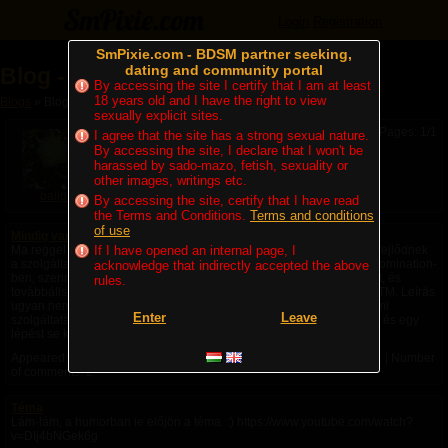
Login
Registration
SmPixie.com - BDSM partner seeking,
dating and community portal
Blog - ballpain
By accessing the site I certify that I am at least
18 years old and I have the right to view
Blogs
» Blog - ballpain
sexually explicit sites.
Pages: 1/1
I agree that the site has a strong sexual nature.
By accessing the site, I declare that I won't be
harassed by sado-mazo, fetish, sexuality or
other images, writings etc.
ballpain
By accessing the site, certify that I have read
the Terms and Conditions.
Terms and conditions
of use
Mindig van új, s még újabb...
Ma reggel nézelődtem, és látnom kellett, hogy bizony halad a világ, fejlődnek
If I have opened an internal page, I
a szolgáltatások. Azt mondjuk ma sem értem, mi a ráció a financial domination-
acknowledge that indirectly accepted the above
ben, szerintem csak sima lehúzás. Bekopogsz, beadsz egy összeget, és
rules.
továbbállsz. Ennek a fejlesztett verziójával találkoztam ma: human ATM. Leírás
ugyan nem volt mellette, de elég egyértelmű a dolog: ez egy kényelmi
Enter
Leave
szolgáltatás. Csöngetnek, kiadod a kért összeget, becsukod az ajtót, és egy
lépést se kellett megtegyél, mindenki happy....
Appeared:
2017. 05. 21. 08:35
| Latest comment:
2017. 05. 21. 17:01
| Number
of comments: 2
Téma
Lám-lám, a humorban ie előjön a téma. :) https://www.youtube.com/watch?
v=DIj4bNGek6g