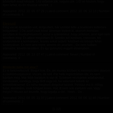
bőrömből majd kibújok. :) Az előjelek jók, nagyon jók. :) El se hiszem, hogy
ilyen lehet, és én részese lehetek. :)
Appeared:
2012. 10. 05. 07:29
| Latest comment:
2012. 10. 06. 12:13
| Number
of comments: 6
Ébresztő
Elég vacak éjszakám volt, dolgoztam, bár szebbé tette a levelezés kellemes
hölgyekkel. ;) De azért csak kissé álmosan léptem ki, akarom mondani
gurultam ki munkahelyemről, azzal a szándékkal, hogy pótolom, amit éjjel nem
tehettem meg. És akkor megláttam őt. Szintén két keréken, csinosan, kis
szatyorkával a kormányon, feszes sokat sejtető felsőben és lobogó fehér
szoknyában. És nem arra ment, amerre én akartam... De nem tudtam
ellenállni, követni kezdtem. És így gyönyörű reggeli élményben...
Appeared:
2012. 08. 13. 07:47
| Latest comment: Never | Number of
comments: 0
Mindenki tudja mit akar?
Ez is bekövetkezett. Blogot írok. Én, aki munka közben is minimalizálni akarom
a csuklómozgásokat. Vicces, de kell. Pár hete regisztráltam ide, és nem
bántam meg. Már több barátom is van itt. Szívesen nézegetek adatlapokat,
mindenkiét, mindegy, hogy férfi vagy nő, ha valamiért felkelti az
érdeklődésemet. És néha meglepő dolgokat találok. Például ma is. Hölgy,
fiatal, domináns, csak hölgyet keres. Hát, itt nem sok esélyem van. Vagy
mégis? Hiszen azt ikszelte, hogy izgatja a cbt... Hmm... De...
Appeared:
2012. 08. 05. 21:37
| Latest comment:
2012. 08. 06. 11:46
| Number
of comments: 2
[1-12]